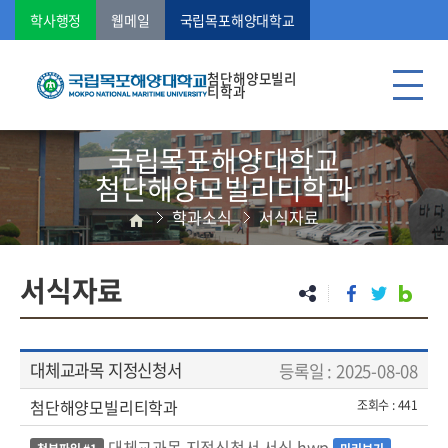
학사행정
웹메일
국립목포해양대학교
첨단해양모빌리
티학과
국립목포해양대학교
첨단해양모빌리티학과
학과소식
서식자료
서식자료
대체교과목 지정신청서
등록일 : 2025-08-08
첨단해양모빌리티학과
조회수 : 441
대체교과목 지정신청서 서식.hwp