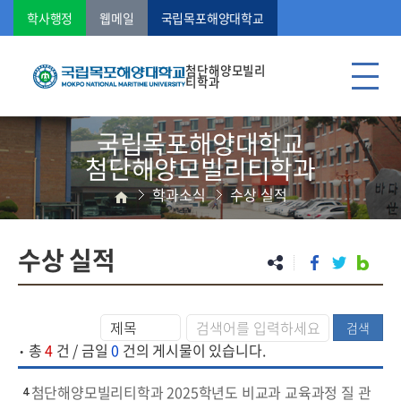
학사행정
웹메일
국립목포해양대학교
첨단해양모빌리
티학과
국립목포해양대학교
첨단해양모빌리티학과
학과소식
수상 실적
수상 실적
검색
·
총
4
건 / 금일
0
건의 게시물이 있습니다.
첨단해양모빌리티학과 2025학년도 비교과 교육과정 질 관
4