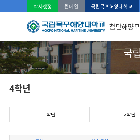
학사행정
웹메일
국립목포해양대학교
첨단해양모
국
4학년
1학년
2학년