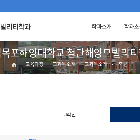
빌리티학과
학과소개
학과소
립목포해양대학교
첨단해양모빌리티
교육과정
교과목소개
교과목소개
4학년
3학년